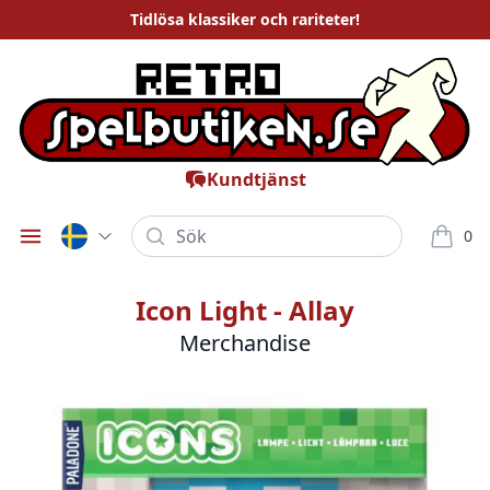
Tidlösa
klassiker och rariteter
!
Kundtjänst
Sök
0
Öppna meny
varor i
Icon Light - Allay
Merchandise
Bilder