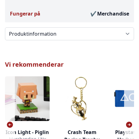
Fungerar på
Merchandise
Välj en flik
Vi rekommenderar
Icon Light - Piglin
Crash Team
Playstati
Merchandise / Ny