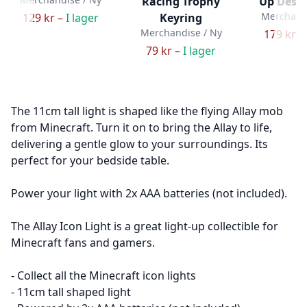
Racing Trophy
Up Desk
Merchandi
129 kr –
I lager
Keyring
Merchandise / Ny
179 kr –
79 kr –
I lager
The 11cm tall light is shaped like the flying Allay mob
from Minecraft. Turn it on to bring the Allay to life,
delivering a gentle glow to your surroundings. Its
perfect for your bedside table.
Power your light with 2x AAA batteries (not included).
The Allay Icon Light is a great light-up collectible for
Minecraft fans and gamers.
- Collect all the Minecraft icon lights
- 11cm tall shaped light