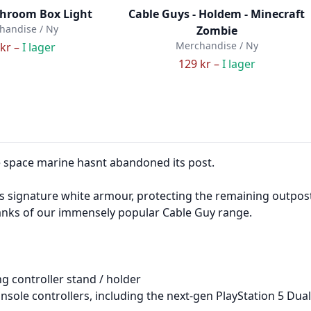
hroom Box Light
Cable Guys - Holdem - Minecraft
handise / Ny
Zombie
Merchandise / Ny
kr –
I lager
129 kr –
I lager
te space marine hasnt abandoned its post.
its signature white armour, protecting the remaining outpos
ranks of our immensely popular Cable Guy range.
 controller stand / holder
ole controllers, including the next-gen PlayStation 5 Dual