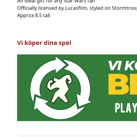
An ideal gift for any Star Wars fan
Officially licensed by Lucasfilm, styled on Stormtr
Approx 8.5 tall
Vi köper dina spel