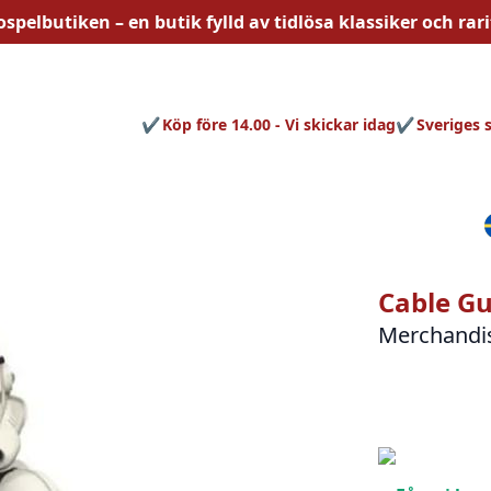
ospelbutiken – en butik fylld av
tidlösa
klassiker och rari
Köp före 14.00 - Vi skickar idag
Sveriges 
Cable Gu
Merchandi