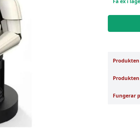
Få ex i lage
Produkten
Produkten 
Fungerar 