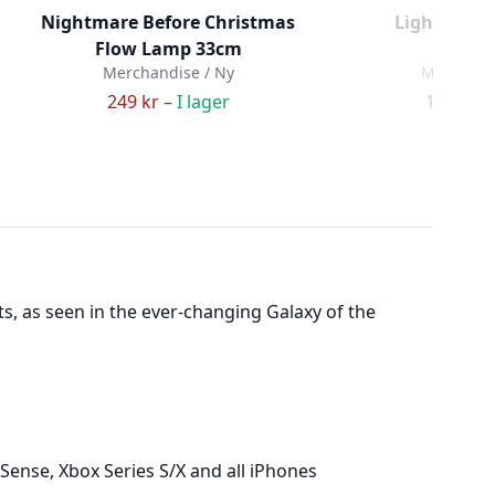
Nightmare Before Christmas
Lightsaber
Flow Lamp 33cm
(kants
Merchandise / Ny
Merchandi
249 kr –
I lager
199 kr –
ts, as seen in the ever-changing Galaxy of the
Sense, Xbox Series S/X and all iPhones