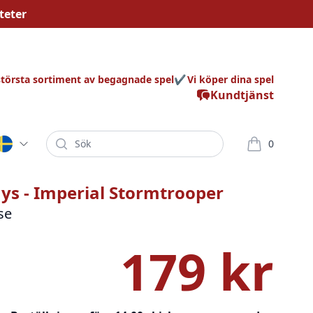
teter
största sortiment av begagnade spel
Vi köper dina spel
Kundtjänst
Sök
0
varor i korg
ys - Imperial Stormtrooper
se
179 kr