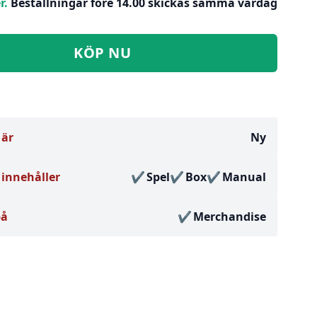
r.
Beställningar före 14.00 skickas samma vardag
KÖP NU
 är
Ny
innehåller
Spel
Box
Manual
på
Merchandise