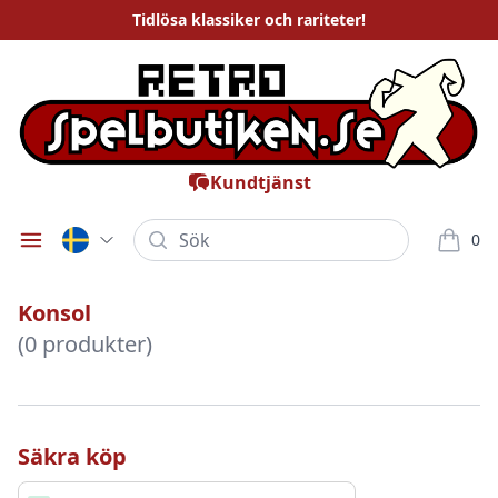
Tidlösa
klassiker och rariteter
!
Kundtjänst
Sök
0
Öppna meny
varor i
Konsol
(0 produkter)
Säkra köp