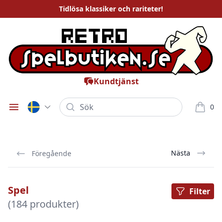
Tidlösa
klassiker och rariteter
!
Kundtjänst
Sök
0
Öppna meny
varor i
Nästa
Föregående
Spel
Filter
(184 produkter)