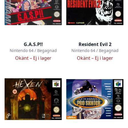
G.A.S.P!!
Resident Evil 2
Nintendo 64 / Begagnad
Nintendo 64 / Begagnad
Okänt –
Ej i lager
Okänt –
Ej i lager