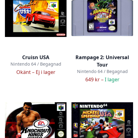
Cruisn USA
Rampage 2: Universal
Nintendo 64 / Begagnad
Tour
Nintendo 64 / Begagnad
Okänt –
Ej i lager
649 kr –
I lager