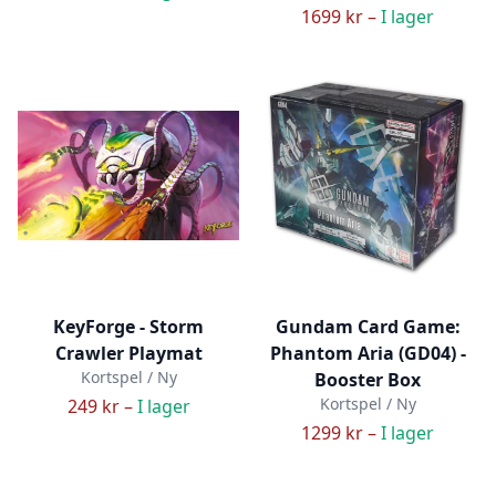
1699 kr –
I lager
KeyForge - Storm
Gundam Card Game:
Crawler Playmat
Phantom Aria (GD04) -
Kortspel / Ny
Booster Box
Kortspel / Ny
249 kr –
I lager
1299 kr –
I lager