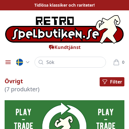
Tidlösa
klassiker och rariteter
!
Kundtjänst
Sök
0
Öppna meny
varor i
Övrigt
Filter
(7 produkter)