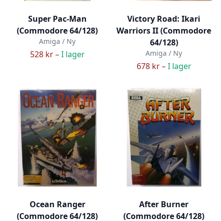
Super Pac-Man
Victory Road: Ikari
(Commodore 64/128)
Warriors II (Commodore
Amiga / Ny
64/128)
Amiga / Ny
528 kr –
I lager
678 kr –
I lager
Ocean Ranger
After Burner
(Commodore 64/128)
(Commodore 64/128)