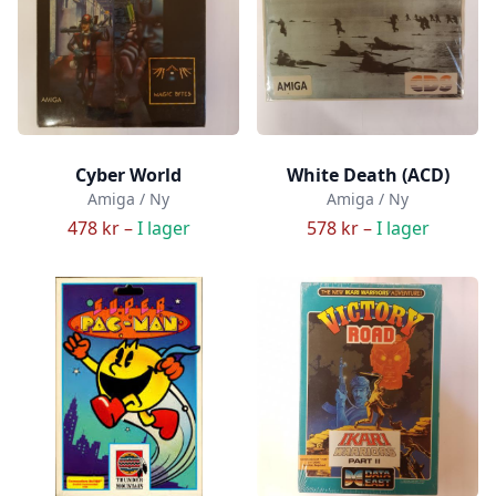
Cyber World
White Death (ACD)
Amiga / Ny
Amiga / Ny
478 kr –
I lager
578 kr –
I lager