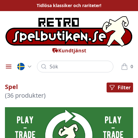
Tidlösa
klassiker och rariteter
!
Kundtjänst
Sök
0
Öppna meny
varor i
Spel
Filter
(36 produkter)