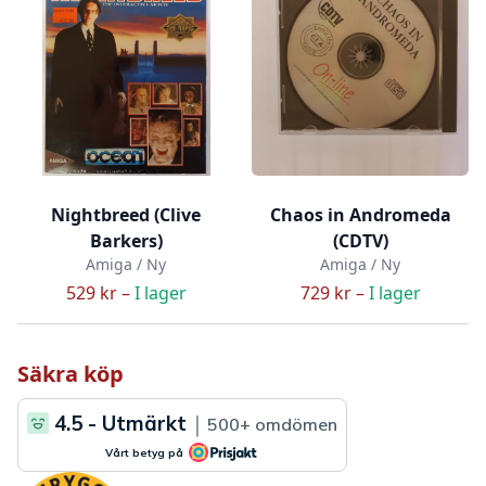
Nightbreed (Clive
Chaos in Andromeda
Barkers)
(CDTV)
Amiga / Ny
Amiga / Ny
529 kr –
I lager
729 kr –
I lager
Säkra köp