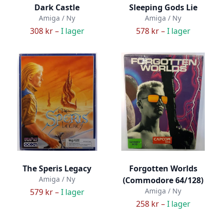
Dark Castle
Sleeping Gods Lie
Amiga / Ny
Amiga / Ny
308 kr –
I lager
578 kr –
I lager
The Speris Legacy
Forgotten Worlds
Amiga / Ny
(Commodore 64/128)
Amiga / Ny
579 kr –
I lager
258 kr –
I lager