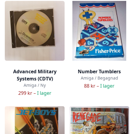
Advanced Military
Number Tumblers
Amiga / Begagnad
Systems (CDTV)
Amiga / Ny
88 kr –
I lager
299 kr –
I lager