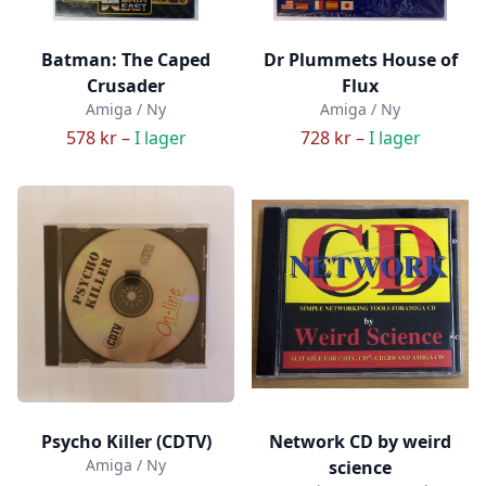
Batman: The Caped
Dr Plummets House of
Crusader
Flux
Amiga / Ny
Amiga / Ny
578 kr –
I lager
728 kr –
I lager
Psycho Killer (CDTV)
Network CD by weird
Amiga / Ny
science