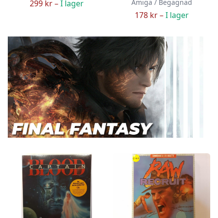
Amiga / Begagnad
299 kr –
I lager
178 kr –
I lager