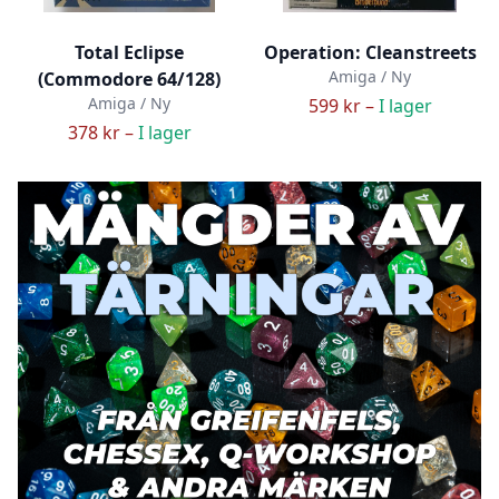
Total Eclipse
Operation: Cleanstreets
Amiga / Ny
(Commodore 64/128)
Amiga / Ny
599 kr –
I lager
378 kr –
I lager