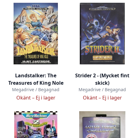
Landstalker: The
Strider 2 - (Mycket fint
Treasures of King Nole
skick)
Megadrive / Begagnad
Megadrive / Begagnad
Okänt –
Ej i lager
Okänt –
Ej i lager