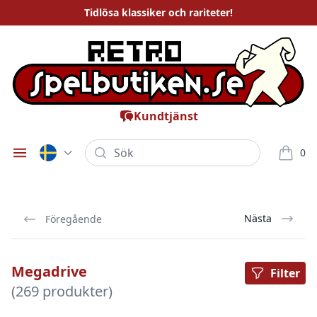
Tidlösa
klassiker och rariteter
!
Kundtjänst
Sök
0
Öppna meny
varor i
Nästa
Föregående
Megadrive
Filter
(269 produkter)