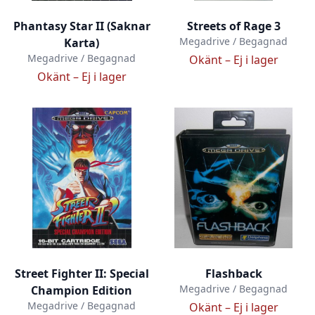
Phantasy Star II (Saknar
Streets of Rage 3
Megadrive / Begagnad
Karta)
Megadrive / Begagnad
Okänt –
Ej i lager
Okänt –
Ej i lager
Street Fighter II: Special
Flashback
Megadrive / Begagnad
Champion Edition
Megadrive / Begagnad
Okänt –
Ej i lager