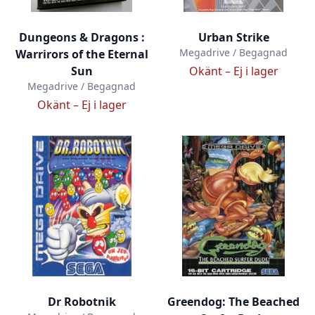
Dungeons & Dragons :
Urban Strike
Megadrive / Begagnad
Warrirors of the Eternal
Sun
Okänt –
Ej i lager
Megadrive / Begagnad
Okänt –
Ej i lager
Dr Robotnik
Greendog: The Beached