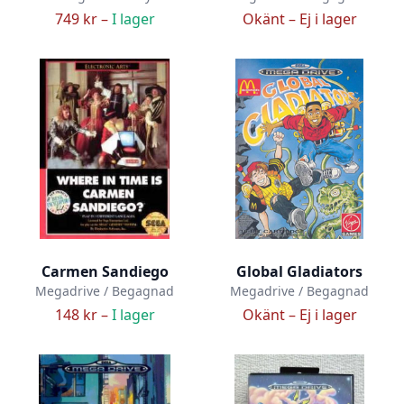
749 kr –
I lager
Okänt –
Ej i lager
Carmen Sandiego
Global Gladiators
Megadrive / Begagnad
Megadrive / Begagnad
148 kr –
I lager
Okänt –
Ej i lager