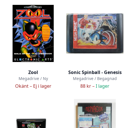
Zool
Sonic Spinball - Genesis
Megadrive / Ny
Megadrive / Begagnad
Okänt –
Ej i lager
88 kr –
I lager