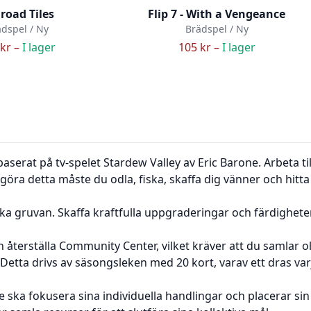
lroad Tiles
Flip 7 - With a Vengeance
dspel / Ny
Brädspel / Ny
kr –
I lager
105 kr –
I lager
aserat på tv-spelet Stardew Valley av Eric Barone. Arbeta
göra detta måste du odla, fiska, skaffa dig vänner och hitta a
ska gruvan. Skaffa kraftfulla uppgraderingar och färdighet
 återställa Community Center, vilket kräver att du samlar o
Detta drivs av säsongsleken med 20 kort, varav ett dras varje
ska fokusera sina individuella handlingar och placerar sin 