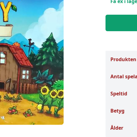
Få ex i lage
Produkten
Antal spel
Speltid
Betyg
Ålder