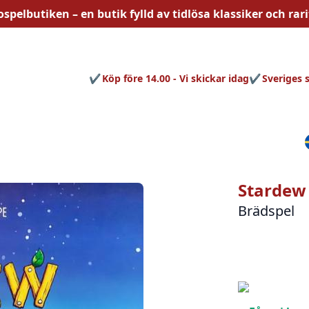
ospelbutiken – en butik fylld av
tidlösa
klassiker och rari
Köp före 14.00 - Vi skickar idag
Sveriges 
Stardew
Brädspel