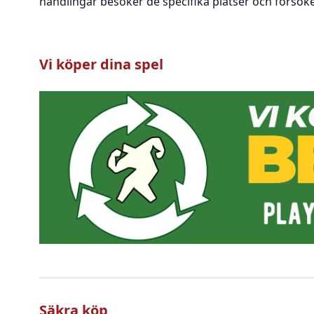
handlingar besöker de specifika platser och försöker
Vi köper dina spel
Säkra köp