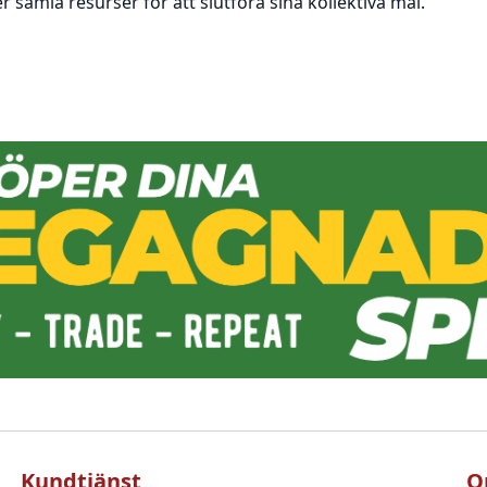
 samla resurser för att slutföra sina kollektiva mål.
Kundtjänst
O