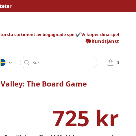
teter
största sortiment av begagnade spel
Vi köper dina spel
Kundtjänst
Sök
0
varor i korg
 Valley: The Board Game
725 kr