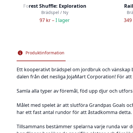
Forest Shuffle: Exploration
Rai
Brädspel / Ny
Brä
97 kr –
I lager
349 
Produktinformation
Ett kooperativt brädspel om jordbruk och vänskap b
dalen från det nesliga JojaMart Corporation! För att 
Samla alla typer av föremål, föd upp djur och utfor
Målet med spelet är att slutföra Grandpas Goals och
har ett fast antal rundor för att åstadkomma detta. 
Tillsammans bestämmer spelarna varje runda var de 