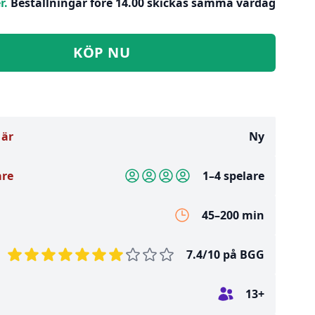
r.
Beställningar före 14.00 skickas samma vardag
KÖP NU
 är
Ny
are
1–4 spelare
45–200 min
7.4/10 på BGG
13+