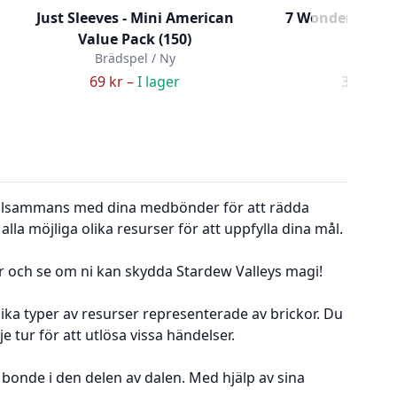
Just Sleeves - Mini American
7 Wonders: Arch
Value Pack (150)
versi
Brädspel / Ny
Brädspe
69 kr –
I lager
319 kr –
 tillsammans med dina medbönder för att rädda
lla möjliga olika resurser för att uppfylla dina mål.
er och se om ni kan skydda Stardew Valleys magi!
lika typer av resurser representerade av brickor. Du
 tur för att utlösa vissa händelser.
bonde i den delen av dalen. Med hjälp av sina