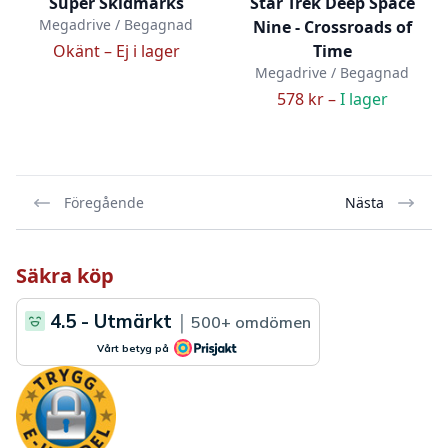
Super Skidmarks
Star Trek Deep Space
Megadrive / Begagnad
Nine - Crossroads of
Okänt –
Ej i lager
Time
Megadrive / Begagnad
578 kr –
I lager
Föregående
Nästa
Säkra köp