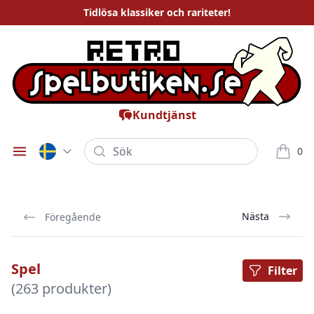
Tidlösa
klassiker och rariteter
!
Kundtjänst
Sök
0
Öppna meny
varor i
Nästa
Föregående
Spel
Filter
(263 produkter)