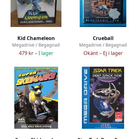
Kid Chameleon
Crueball
Megadrive / Begagnad
Megadrive / Begagnad
479 kr –
I lager
Okänt –
Ej i lager