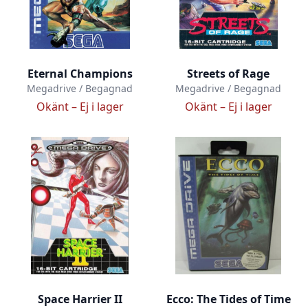
Eternal Champions
Streets of Rage
Megadrive / Begagnad
Megadrive / Begagnad
Okänt –
Ej i lager
Okänt –
Ej i lager
Space Harrier II
Ecco: The Tides of Time