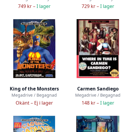
749 kr –
I lager
729 kr –
I lager
King of the Monsters
Carmen Sandiego
Megadrive / Begagnad
Megadrive / Begagnad
Okänt –
Ej i lager
148 kr –
I lager