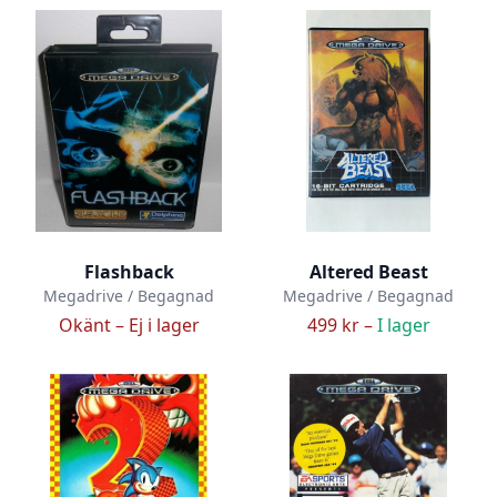
Flashback
Altered Beast
Megadrive / Begagnad
Megadrive / Begagnad
Okänt –
Ej i lager
499 kr –
I lager