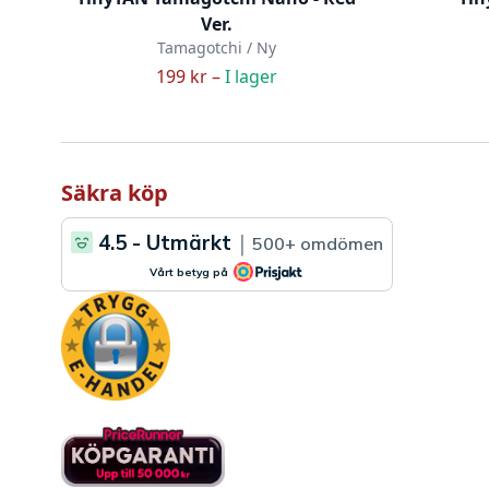
Ver.
Tamagotchi / Ny
199 kr –
I lager
Säkra köp