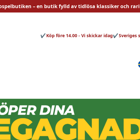
ospelbutiken – en butik fylld av
tidlösa
klassiker och rari
Köp före 14.00 - Vi skickar idag
Sveriges 