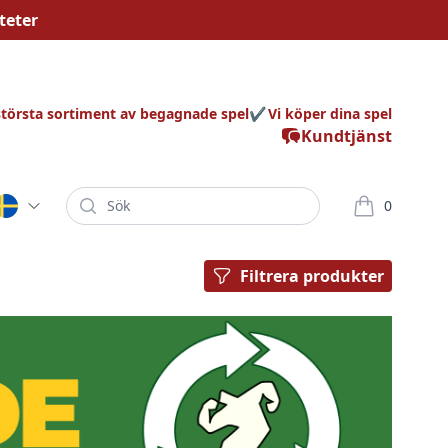
teter
största sortiment av begagnade spel
Vi köper dina spel
Kundtjänst
Sök
0
varor i korg
Filtrera produkter