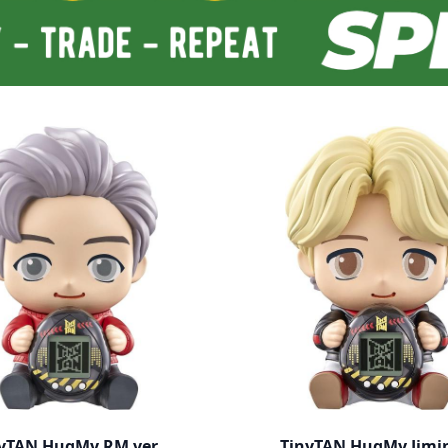
yTAN HugMy RM ver.
TinyTAN HugMy Jimin