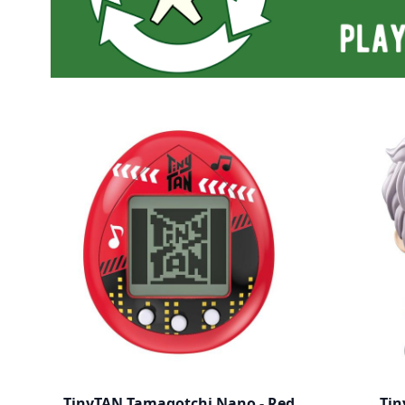
TinyTAN Tamagotchi Nano - Red
Tin