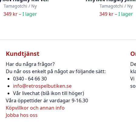
Tamagotchi / Ny
Tamagotchi / Ny
349 kr –
I lager
349 kr –
I lager
Kundtjänst
O
Har du några frågor?
De
Du når oss enkelt på något av följande sätt:
kl
0340 - 64 66 30
Vi
info@retrospelbutiken.se
so
Vår livechat (blå ikon till höger)
Våra öppettider är vardagar 9-16.30
Köpvillkor och annan info
Jobba hos oss