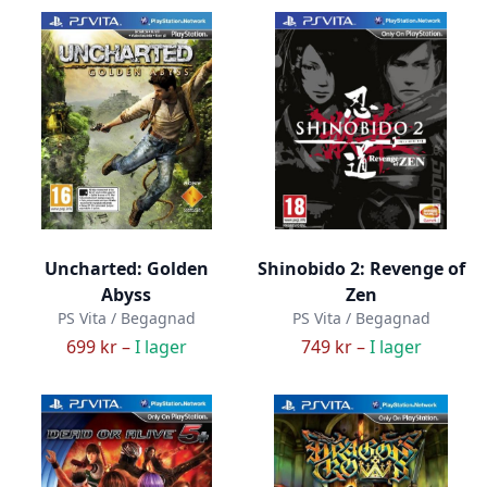
Uncharted: Golden
Shinobido 2: Revenge of
Abyss
Zen
PS Vita / Begagnad
PS Vita / Begagnad
699 kr –
I lager
749 kr –
I lager