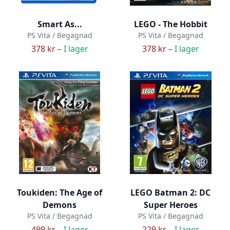
Smart As...
LEGO - The Hobbit
PS Vita / Begagnad
PS Vita / Begagnad
378 kr –
I lager
378 kr –
I lager
Toukiden: The Age of
LEGO Batman 2: DC
Demons
Super Heroes
PS Vita / Begagnad
PS Vita / Begagnad
499 kr –
I lager
229 kr –
I lager