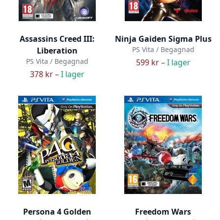
Assassins Creed III:
Ninja Gaiden Sigma Plus
PS Vita / Begagnad
Liberation
PS Vita / Begagnad
599 kr –
I lager
378 kr –
I lager
Persona 4 Golden
Freedom Wars