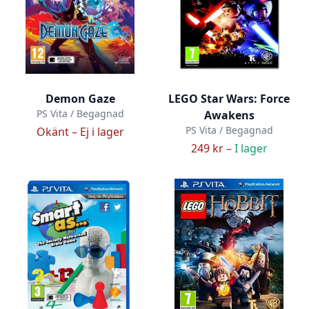
Demon Gaze
LEGO Star Wars: Force
PS Vita / Begagnad
Awakens
PS Vita / Begagnad
Okänt –
Ej i lager
249 kr –
I lager