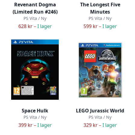
Revenant Dogma
The Longest Five
(Limited Run #246)
Minutes
PS Vita / Ny
PS Vita / Ny
628 kr –
I lager
599 kr –
I lager
Space Hulk
LEGO Jurassic World
PS Vita / Ny
PS Vita / Ny
399 kr –
I lager
329 kr –
I lager