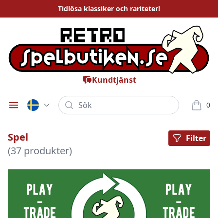
Tidlösa
klassiker och rariteter
!
Kundtjänst
Sök
0
Öppna meny
varor i
Spel
Filter
(37 produkter)