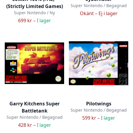
Super Nintendo / Begagnad
(Strictly Limited Games)
Super Nintendo / Ny
Okänt –
Ej i lager
699 kr –
I lager
Garry Kitchens Super
Pilotwings
Super Nintendo / Begagnad
Battletank
Super Nintendo / Begagnad
599 kr –
I lager
428 kr –
I lager