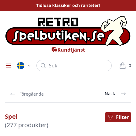
Tidlösa
klassiker och rariteter
!
Kundtjänst
Sök
0
Öppna meny
varor i
Nästa
Föregående
Spel
Filter
(277 produkter)