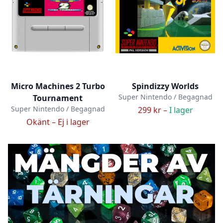
Micro Machines 2 Turbo
Spindizzy Worlds
Super Nintendo / Begagnad
Tournament
Super Nintendo / Begagnad
299 kr –
I lager
Okänt –
Ej i lager