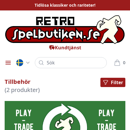
Tidlösa
klassiker och rariteter
!
Kundtjänst
Sök
0
Öppna meny
varor i
Tillbehör
Filter
(2 produkter)