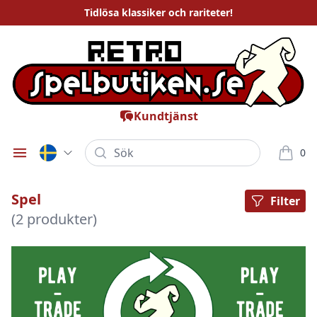
Tidlösa
klassiker och rariteter
!
Kundtjänst
Sök
0
Öppna meny
varor i
Spel
Filter
(2 produkter)