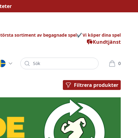
teter
största sortiment av begagnade spel
Vi köper dina spel
Kundtjänst
Sök
0
varor i korg
Filtrera produkter