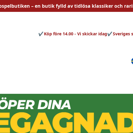
ospelbutiken – en butik fylld av
tidlösa
klassiker och rari
Köp före 14.00 - Vi skickar idag
Sveriges 