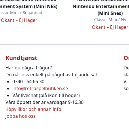
inment System (Mini NES)
Nintendo Entertainmen
assic Mini / Begagnad
(Mini Snes)
Classic Mini / Ny
Okänt –
Ej i lager
Okänt –
Ej i lager
Kundtjänst
O
Har du några frågor?
De
Du når oss enkelt på något av följande sätt:
kl
0340 - 64 66 30
Vi
info@retrospelbutiken.se
so
Vår livechat (blå ikon till höger)
Våra öppettider är vardagar 9-16.30
Köpvillkor och annan info
Jobba hos oss