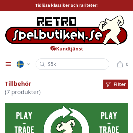
Tidlösa
klassiker och rariteter
!
Kundtjänst
Sök
0
Öppna meny
varor i
Tillbehör
Filter
(7 produkter)