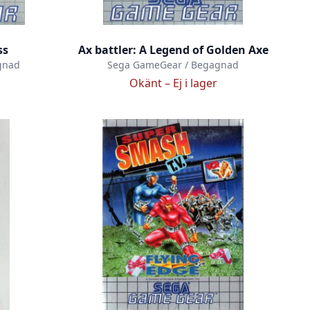
ss
Ax battler: A Legend of Golden Axe
gnad
Sega GameGear / Begagnad
Okänt –
Ej i lager