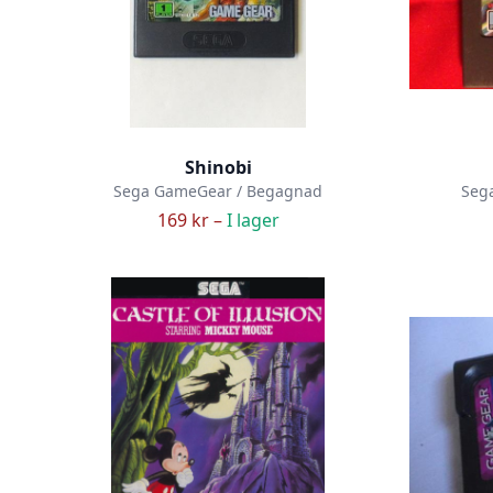
Shinobi
Sega GameGear / Begagnad
Seg
169 kr –
I lager