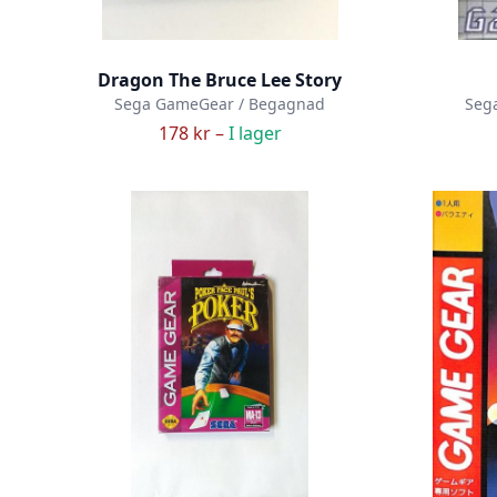
Dragon The Bruce Lee Story
Sega GameGear / Begagnad
Seg
178 kr –
I lager