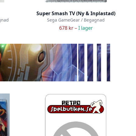
Super Smash TV (Ny & Inplastad)
gnad
Sega GameGear / Begagnad
678 kr –
I lager