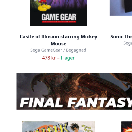
Castle of Illusion starring Mickey
Sonic Th
Seg
Mouse
Sega GameGear / Begagnad
478 kr –
I lager