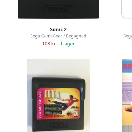
Sonic 2
Sega GameGear / Begagnad
Seg
108 kr –
I lager