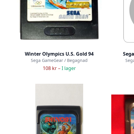
Winter Olympics U.S. Gold 94
Seg
Sega GameGear / Begagnad
Seg
108 kr –
I lager