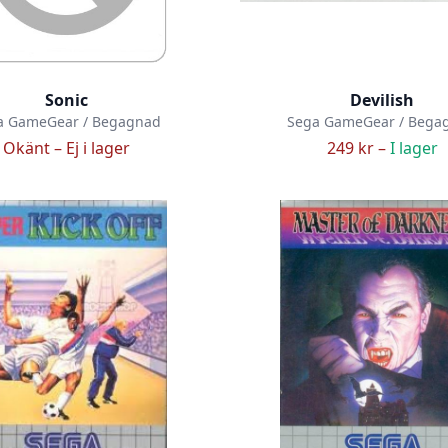
Sonic
Devilish
a GameGear / Begagnad
Sega GameGear / Bega
Okänt –
Ej i lager
249 kr –
I lager