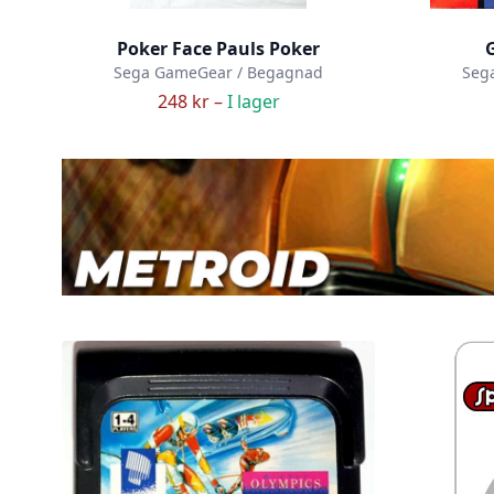
Poker Face Pauls Poker
G
Sega GameGear / Begagnad
Seg
248 kr –
I lager