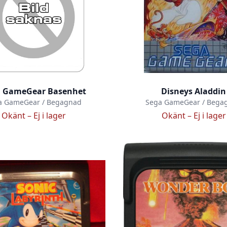
a GameGear Basenhet
Disneys Aladdin
a GameGear / Begagnad
Sega GameGear / Bega
Okänt –
Ej i lager
Okänt –
Ej i lager