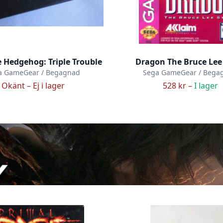
e Hedgehog: Triple Trouble
Dragon The Bruce Lee
a GameGear / Begagnad
Sega GameGear / Bega
Okänt –
Ej i lager
528 kr –
I lager