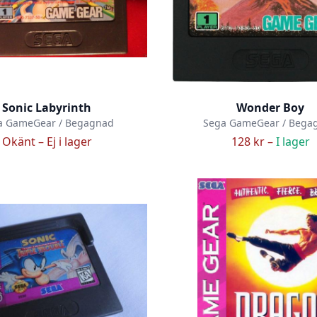
Sonic Labyrinth
Wonder Boy
a GameGear / Begagnad
Sega GameGear / Bega
Okänt –
Ej i lager
128 kr –
I lager