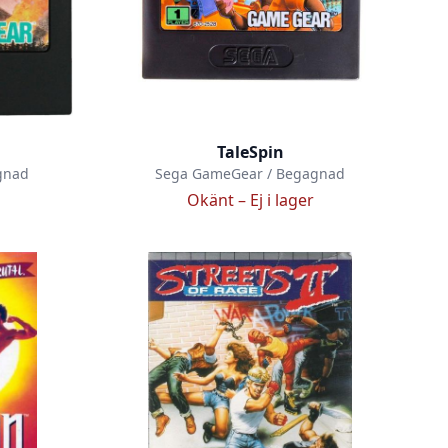
TaleSpin
gnad
Sega GameGear / Begagnad
Okänt –
Ej i lager