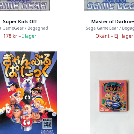
Super Kick Off
Master of Darkne
a GameGear / Begagnad
Sega GameGear / Bega
178 kr –
I lager
Okänt –
Ej i lager