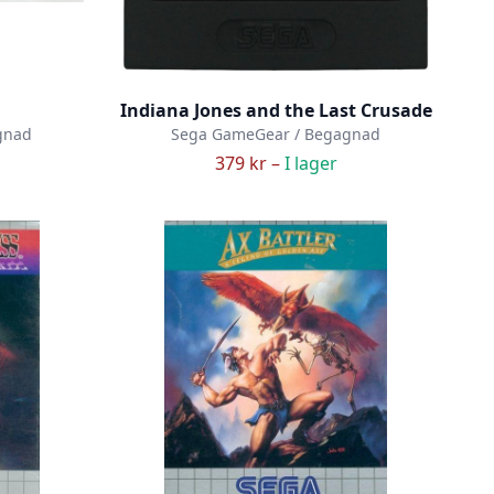
Indiana Jones and the Last Crusade
gnad
Sega GameGear / Begagnad
379 kr –
I lager