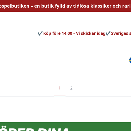
ospelbutiken – en butik fylld av
tidlösa
klassiker och rari
Köp före 14.00 - Vi skickar idag
Sveriges 
1
2