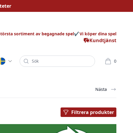
teter
största sortiment av begagnade spel
Vi köper dina spel
Kundtjänst
Sök
0
varor i korg
Nästa
Filtrera produkter