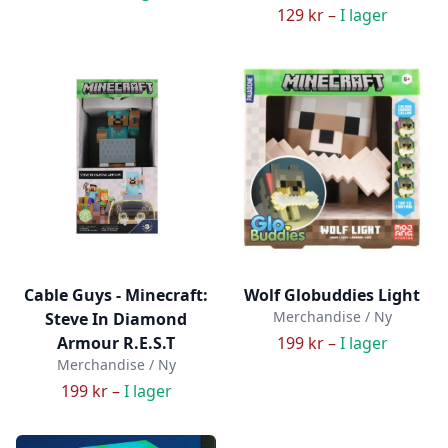
129 kr –
I lager
Cable Guys - Minecraft:
Wolf Globuddies Light
Merchandise / Ny
Steve In Diamond
Armour R.E.S.T
199 kr –
I lager
Merchandise / Ny
199 kr –
I lager