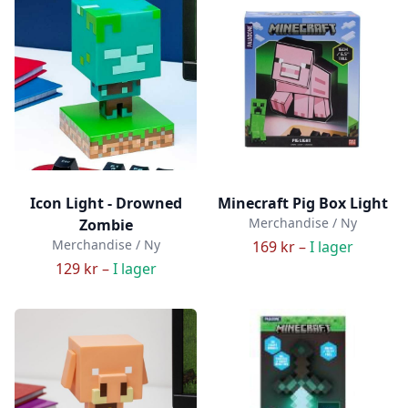
Icon Light - Drowned
Minecraft Pig Box Light
Merchandise / Ny
Zombie
Merchandise / Ny
169 kr –
I lager
129 kr –
I lager