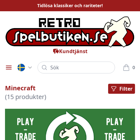
Tidlösa
klassiker och rariteter
!
Kundtjänst
Sök
0
Öppna meny
varor i
Minecraft
Filter
(15 produkter)