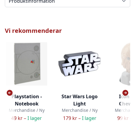
Vi rekommenderar
Playstation -
Star Wars Logo
Icon Li
Notebook
Light
Chewb
Merchandise / Ny
Merchandise / Ny
Merchandi
49 kr –
I lager
179 kr –
I lager
99 kr –