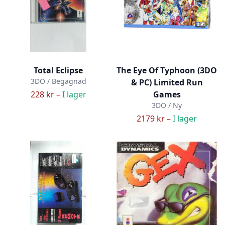
Total Eclipse
The Eye Of Typhoon (3DO
3DO / Begagnad
& PC) Limited Run
228 kr –
I lager
Games
3DO / Ny
2179 kr –
I lager