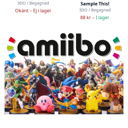
3DO / Begagnad
Sample This!
3DO / Begagnad
Okänt –
Ej i lager
88 kr –
I lager