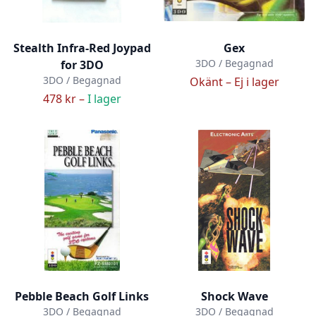
Stealth Infra-Red Joypad
Gex
3DO / Begagnad
for 3DO
3DO / Begagnad
Okänt –
Ej i lager
478 kr –
I lager
Pebble Beach Golf Links
Shock Wave
3DO / Begagnad
3DO / Begagnad