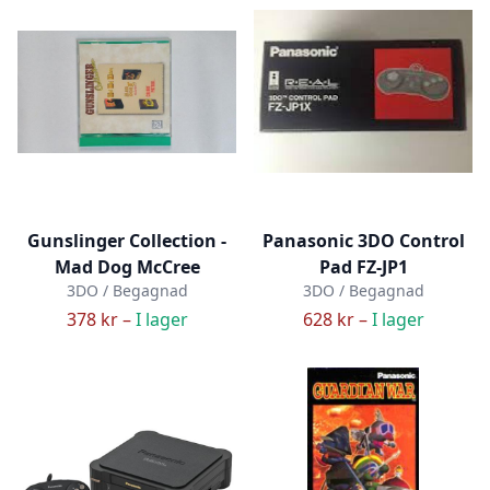
Gunslinger Collection -
Panasonic 3DO Control
Mad Dog McCree
Pad FZ-JP1
3DO / Begagnad
3DO / Begagnad
378 kr –
I lager
628 kr –
I lager