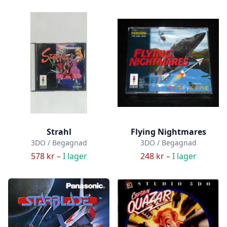
Strahl
Flying Nightmares
3DO / Begagnad
3DO / Begagnad
578 kr –
I lager
248 kr –
I lager