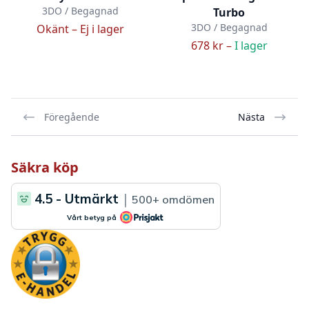
3DO / Begagnad
Turbo
3DO / Begagnad
Okänt –
Ej i lager
678 kr –
I lager
Föregående
Nästa
Säkra köp