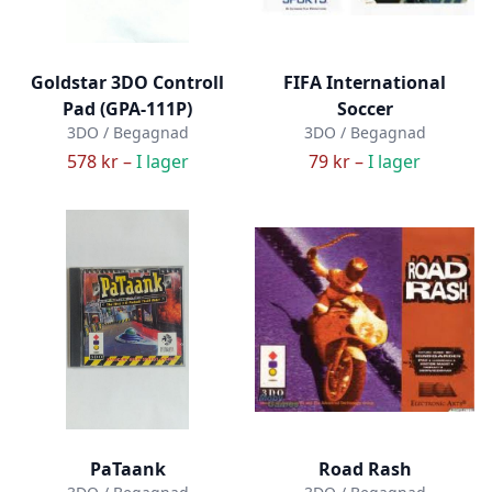
Goldstar 3DO Controll
FIFA International
Pad (GPA-111P)
Soccer
3DO / Begagnad
3DO / Begagnad
578 kr –
I lager
79 kr –
I lager
PaTaank
Road Rash