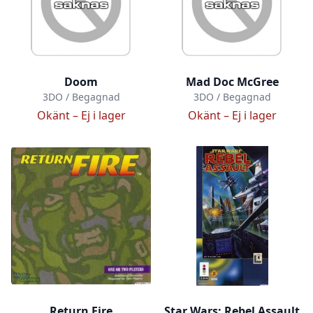
Doom
Mad Doc McGree
3DO / Begagnad
3DO / Begagnad
Okänt –
Ej i lager
Okänt –
Ej i lager
Return Fire
Star Wars: Rebel Assault