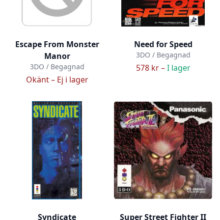
Escape From Monster
Need for Speed
3DO / Begagnad
Manor
3DO / Begagnad
578 kr –
I lager
Okänt –
Ej i lager
Syndicate
Super Street Fighter II