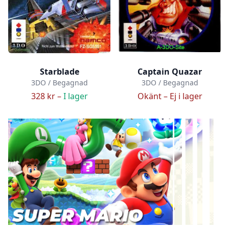
Starblade
Captain Quazar
3DO / Begagnad
3DO / Begagnad
328 kr –
I lager
Okänt –
Ej i lager