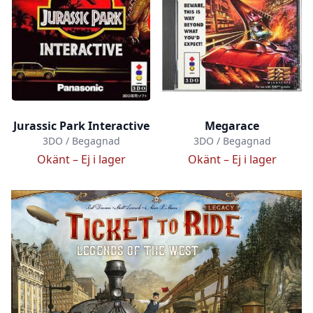
Jurassic Park Interactive
Megarace
3DO / Begagnad
3DO / Begagnad
Okänt –
Ej i lager
Okänt –
Ej i lager