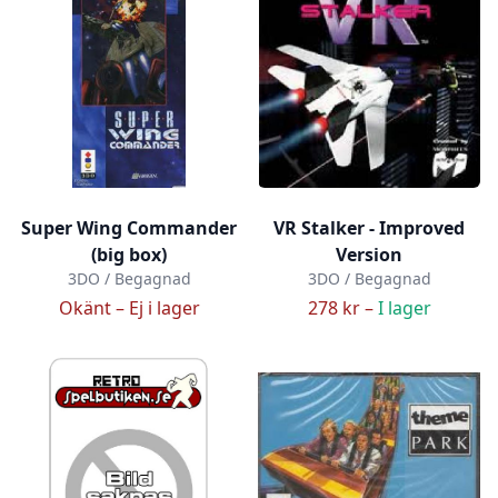
Super Wing Commander
VR Stalker - Improved
(big box)
Version
3DO / Begagnad
3DO / Begagnad
Okänt –
Ej i lager
278 kr –
I lager