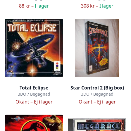
88 kr –
I lager
308 kr –
I lager
Total Eclipse
Star Control 2 (Big box)
3DO / Begagnad
3DO / Begagnad
Okänt –
Ej i lager
Okänt –
Ej i lager