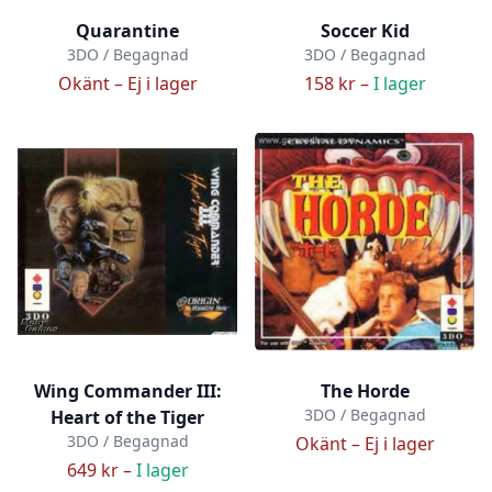
Quarantine
Soccer Kid
3DO / Begagnad
3DO / Begagnad
Okänt –
Ej i lager
158 kr –
I lager
Wing Commander III:
The Horde
3DO / Begagnad
Heart of the Tiger
3DO / Begagnad
Okänt –
Ej i lager
649 kr –
I lager