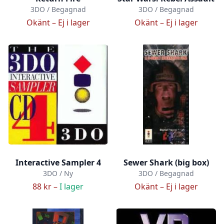
3DO / Begagnad
3DO / Begagnad
Okänt –
Ej i lager
Okänt –
Ej i lager
Interactive Sampler 4
Sewer Shark (big box)
3DO / Ny
3DO / Begagnad
88 kr –
I lager
Okänt –
Ej i lager