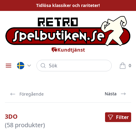
Tidlösa
klassiker och rariteter
!
Kundtjänst
Sök
0
Öppna meny
varor i
Nästa
Föregående
3DO
Filter
(58 produkter)