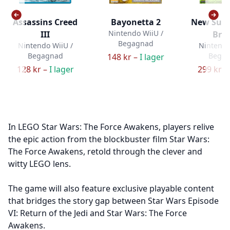
Assassins Creed
Bayonetta 2
New Supe
Nintendo WiiU /
III
Bro
Begagnad
Nintendo WiiU /
Nintendo
Begagnad
Bega
148 kr –
I lager
128 kr –
I lager
299 kr –
In LEGO Star Wars: The Force Awakens, players relive
the epic action from the blockbuster film Star Wars:
The Force Awakens, retold through the clever and
witty LEGO lens.
The game will also feature exclusive playable content
that bridges the story gap between Star Wars Episode
VI: Return of the Jedi and Star Wars: The Force
Awakens.