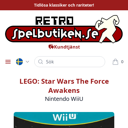
Tidlösa
klassiker och rariteter
!
Kundtjänst
Sök
0
Öppna meny
varor i
LEGO: Star Wars The Force
Awakens
Nintendo WiiU
Bilder