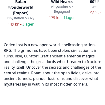
Balan
Wild Hearts
007 Firs
Playstation 5 /
Playstatio
Wonderworld
Begagnad
(Import)
589 kr –
179 kr –
I lager
Playstation 5 / Ny
149 kr –
I lager
Codex Lost is a new open world, spellcasting action-
RPG. The grimoires have been stolen, civilisation is in
ruins. Rise, Curator! Craft ancient elemental magics
and challenge the great lords who threaten to fracture
reality itself. Uncover the secrets and challenges of the
central realms. Roam about the open fields, delve into
ancient tunnels, plunder lost ruins and discover what
mysteries lay in wait in its most hidden corners.