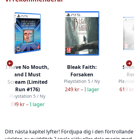
I Have No Mouth,
Bleak Faith:
Silent 
and I Must
Forsaken
Rem
Playstation 5 / Ny
Playstatio
Scream (Limited
Run #176)
249 kr –
I lager
619 kr –
Playstation 5 / Ny
399 kr –
I lager
Ditt nästa kapitel lyfter! Fördjupa dig i den förtrollande
världen av quidditch ? spela själv eller dela magin med