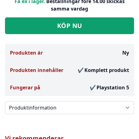
Få ex i lager.
Beställningar före 14.00 skickas
samma vardag
KÖP NU
Produkten är
Ny
Produkten innehåller
Komplett produkt
Fungerar på
Playstation 5
Välj en flik
Vi rekommenderar