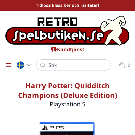
Tidlösa
klassiker och rariteter
!
Kundtjänst
Sök
0
Öppna meny
varor i
Harry Potter: Quidditch
Champions (Deluxe Edition)
Playstation 5
Bilder