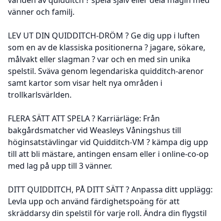
vänner och familj.
LEV UT DIN QUIDDITCH-DRÖM ? Ge dig upp i luften
som en av de klassiska positionerna ? jagare, sökare,
målvakt eller slagman ? var och en med sin unika
spelstil. Sväva genom legendariska quidditch-arenor
samt kartor som visar helt nya områden i
trollkarlsvärlden.
FLERA SÄTT ATT SPELA ? Karriärläge: Från
bakgårdsmatcher vid Weasleys Våningshus till
höginsatstävlingar vid Quidditch-VM ? kämpa dig upp
till att bli mästare, antingen ensam eller i online-co-op
med lag på upp till 3 vänner.
DITT QUIDDITCH, PÅ DITT SÄTT ? Anpassa ditt upplägg:
Levla upp och använd färdighetspoäng för att
skräddarsy din spelstil för varje roll. Ändra din flygstil