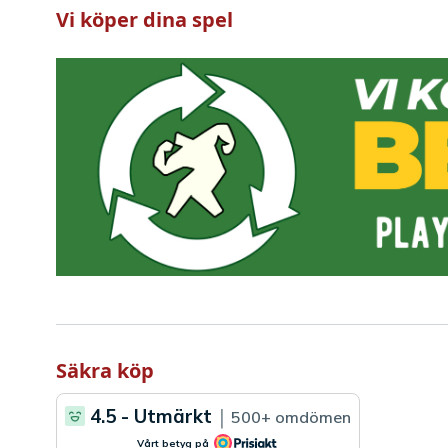
Vi köper dina spel
Säkra köp