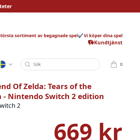
teter
största sortiment av begagnade spel
Vi köper dina spel
Kundtjänst
Sök
0
varor i korg
nd Of Zelda: Tears of the
- Nintendo Switch 2 edition
witch 2
669 kr