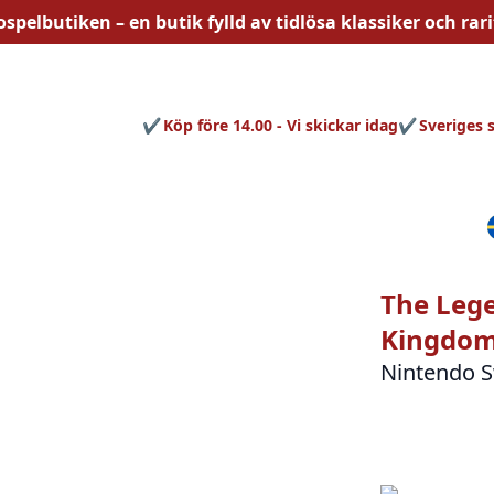
ospelbutiken – en butik fylld av
tidlösa
klassiker och rari
Köp före 14.00 - Vi skickar idag
Sveriges 
The Lege
Kingdom 
Nintendo S