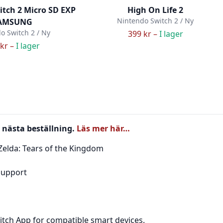
tch 2 Micro SD EXP
High On Life 2
Nintendo Switch 2 / Ny
AMSUNG
o Switch 2 / Ny
399 kr –
I lager
kr –
I lager
 nästa beställning.
Läs mer här…
 Zelda: Tears of the Kingdom
support
tch App for compatible smart devices.