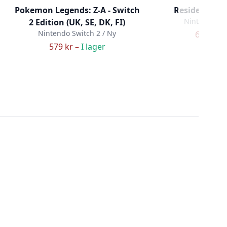
Pokemon Legends: Z-A - Switch
Resident Evi
Nintendo Swi
2 Edition (UK, SE, DK, FI)
Nintendo Switch 2 / Ny
659 kr –
579 kr –
I lager