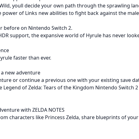
e Wild, youll decide your own path through the sprawling la
e power of Links new abilities to fight back against the ma
er before on Nintendo Switch 2.
HDR support, the expansive world of Hyrule has never looke
ence
rule faster than ever.
rt a new adventure
nture or continue a previous one with your existing save da
he Legend of Zelda: Tears of the Kingdom Nintendo Switch 2
adventure with ZELDA NOTES
rom characters like Princess Zelda, share blueprints of you