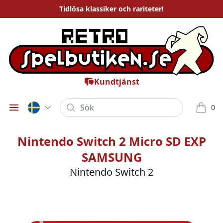
Tidlösa
klassiker och rariteter
!
Kundtjänst
Sök
0
Öppna meny
varor i
Nintendo Switch 2 Micro SD EXP
SAMSUNG
Nintendo Switch 2
Bilder