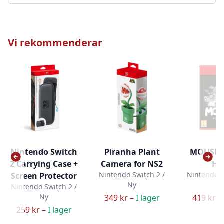
Vi rekommenderar
Nintendo Switch
Piranha Plant
MOUSE: P
2 Carrying Case +
Camera for NS2
Hi
Nintendo Switch 2 /
Nintendo S
Screen Protector
Ny
N
Nintendo Switch 2 /
Ny
349 kr –
I lager
419 kr –
259 kr –
I lager