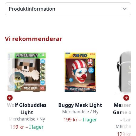
Välj en flik
Vi rekommenderar
Wolf Globuddies
Buggy Mask Light
Messenge
Merchandise / Ny
Light
Game of 
Merchandise / Ny
199 kr –
I lager
- Lann
Merchandi
199 kr –
I lager
179 kr –