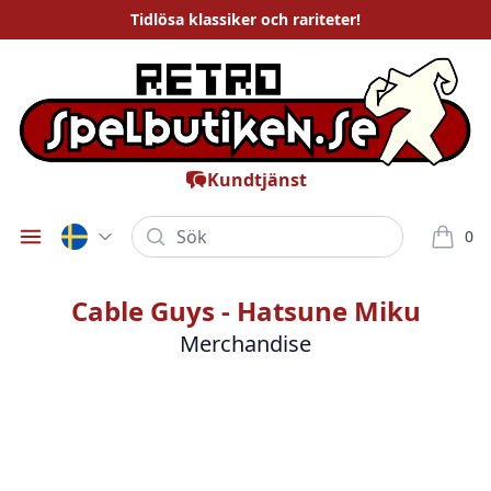
Tidlösa
klassiker och rariteter
!
Kundtjänst
Sök
0
Öppna meny
varor i
Cable Guys - Hatsune Miku
Merchandise
Bilder