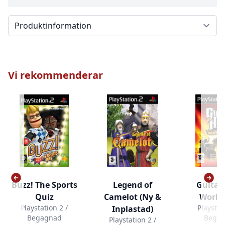
Välj en flik
Vi rekommenderar
Buzz! The Sports
Legend of
Guitar
Quiz
Camelot (Ny &
World
Playstation 2 /
Playstat
Inplastad)
Begagnad
Bega
Playstation 2 /