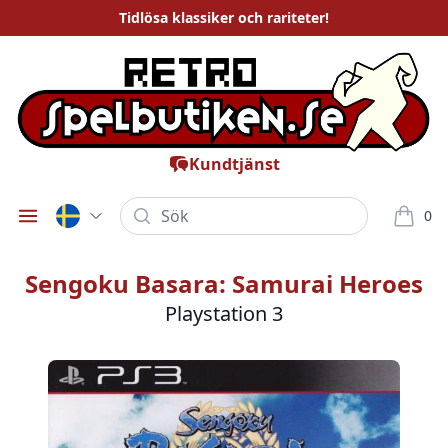
Tidlösa
klassiker och rariteter
!
Kundtjänst
Sök
0
Öppna meny
varor i
Sengoku Basara: Samurai Heroes
Playstation 3
Bilder