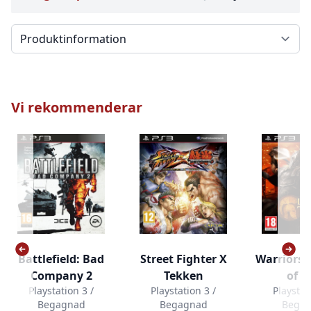
Välj en flik
Vi rekommenderar
Battlefield: Bad
Street Fighter X
Warriors:
Company 2
Tekken
of T
Playstation 3 /
Playstation 3 /
Playstat
Begagnad
Begagnad
Bega