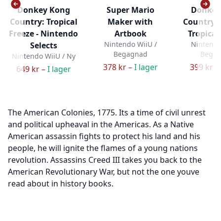
Donkey Kong
Super Mario
Donkey
Country: Tropical
Maker with
Country 
Freeze - Nintendo
Artbook
Tropical
Nintendo WiiU /
Nintendo
Selects
Begagnad
Bega
Nintendo WiiU / Ny
378 kr –
I lager
399 kr –
649 kr –
I lager
The American Colonies, 1775. Its a time of civil unrest
and political upheaval in the Americas. As a Native
American assassin fights to protect his land and his
people, he will ignite the flames of a young nations
revolution. Assassins Creed III takes you back to the
American Revolutionary War, but not the one youve
read about in history books.