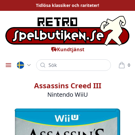
Tidlösa
klassiker och rariteter
!
Kundtjänst
Sök
0
Öppna meny
varor i
Assassins Creed III
Nintendo WiiU
Bilder