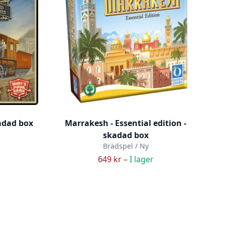
adad box
Marrakesh - Essential edition -
skadad box
Brädspel / Ny
649 kr –
I lager