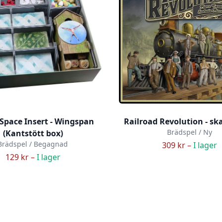
Space Insert - Wingspan
Railroad Revolution - sk
Brädspel / Ny
(Kantstött box)
Brädspel / Begagnad
309 kr –
I lager
129 kr –
I lager