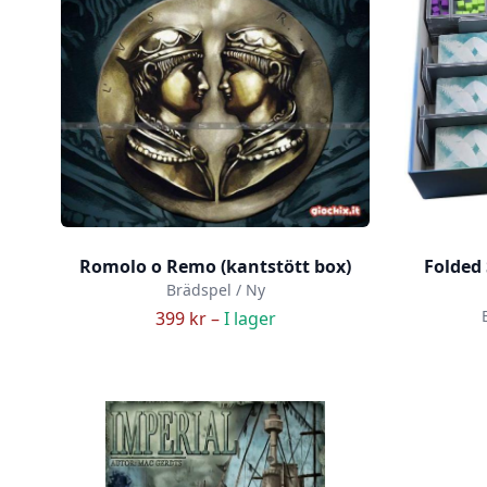
Romolo o Remo (kantstött box)
Folded 
Brädspel / Ny
399 kr –
I lager