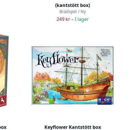
(kantstött box)
Brädspel / Ny
249 kr –
I lager
box
Keyflower Kantstött box