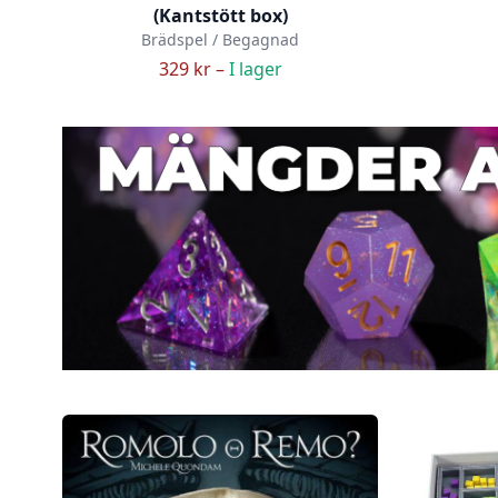
(Kantstött box)
Brädspel / Begagnad
329 kr –
I lager