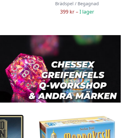
Brädspel / Begagnad
399 kr –
I lager