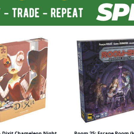
 - Dixit Chameleon Night
Room 25: Escape Room (k