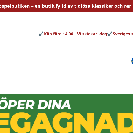
ospelbutiken – en butik fylld av
tidlösa
klassiker och rari
Köp före 14.00 - Vi skickar idag
Sveriges 