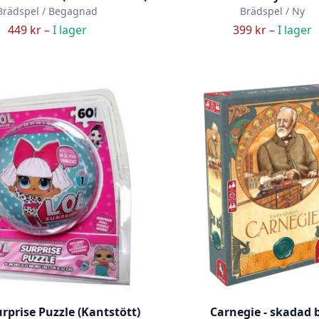
Brädspel / Begagnad
Brädspel / Ny
449 kr –
I lager
399 kr –
I lager
urprise Puzzle (Kantstött)
Carnegie - skadad 