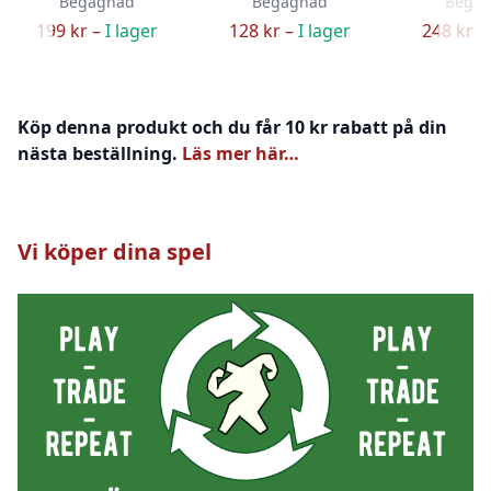
Begagnad
Begagnad
Bega
199 kr –
I lager
128 kr –
I lager
248 kr –
Köp denna produkt och du får 10 kr rabatt på din
nästa beställning.
Läs mer här…
Vi köper dina spel