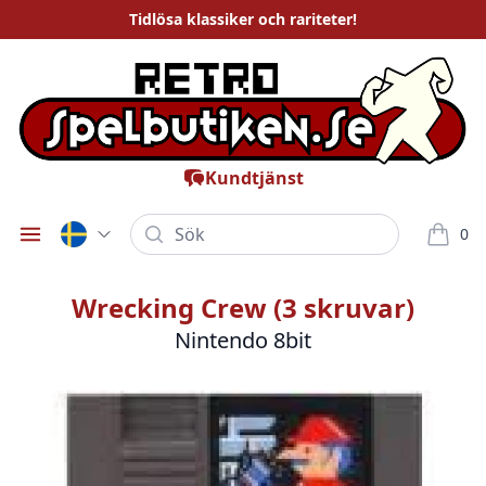
Tidlösa
klassiker och rariteter
!
Kundtjänst
Sök
0
Öppna meny
varor i
Wrecking Crew (3 skruvar)
Nintendo 8bit
Bilder