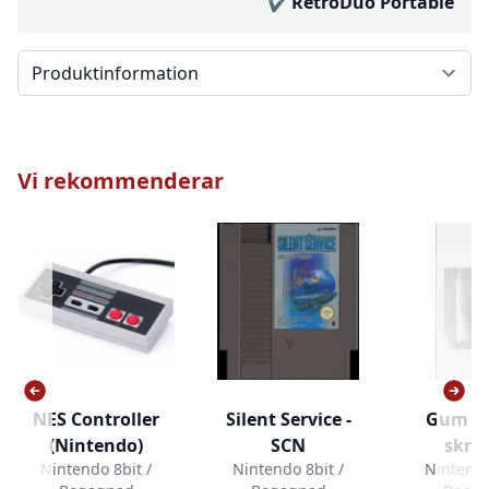
RetroDuo Portable
Välj en flik
Vi rekommenderar
NES Controller
Silent Service -
Gum Sh
(Nintendo)
SCN
skru
Nintendo 8bit /
Nintendo 8bit /
Nintendo