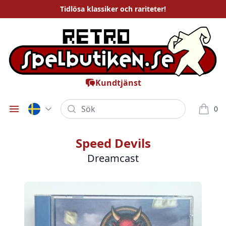
Tidlösa
klassiker och rariteter
!
Kundtjänst
Sök
0
Öppna meny
varor i
Speed Devils
Dreamcast
Bilder