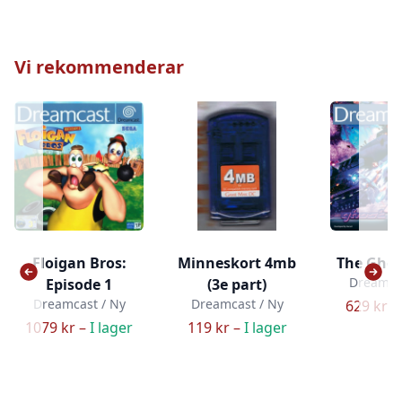
Vi rekommenderar
Floigan Bros:
Minneskort 4mb
The Ghos
Dreamcas
Episode 1
(3e part)
Dreamcast / Ny
Dreamcast / Ny
629 kr –
1079 kr –
I lager
119 kr –
I lager