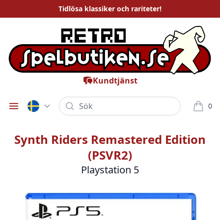
Tidlösa
klassiker och rariteter
!
Kundtjänst
Sök
0
Öppna meny
varor i
Synth Riders Remastered Edition
(PSVR2)
Playstation 5
Bilder