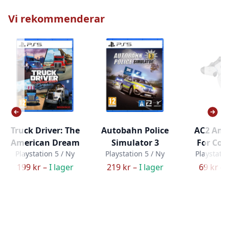
Vi rekommenderar
Truck Driver: The
Autobahn Police
AC2 Amm
American Dream
Simulator 3
For Cont
Playstation 5 / Ny
Playstation 5 / Ny
Playstatio
199 kr –
I lager
219 kr –
I lager
69 kr –