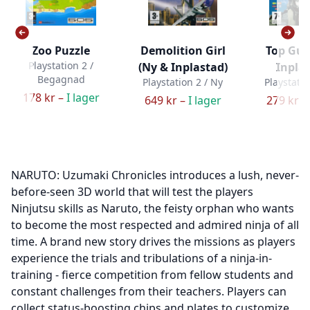
Zoo Puzzle
Demolition Girl
Top Gun
Playstation 2 /
(Ny & Inplastad)
Inpla
Begagnad
Playstation 2 / Ny
Playstatio
178 kr –
I lager
649 kr –
I lager
279 kr –
NARUTO: Uzumaki Chronicles introduces a lush, never-
before-seen 3D world that will test the players
Ninjutsu skills as Naruto, the feisty orphan who wants
to become the most respected and admired ninja of all
time. A brand new story drives the missions as players
experience the trials and tribulations of a ninja-in-
training - fierce competition from fellow students and
constant challenges from their teachers. Players can
collect status-boosting chips and plates to customize