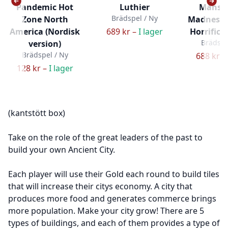
Pandemic Hot
Luthier
Mansio
Brädspel / Ny
Zone North
Madness (
America (Nordisk
689 kr –
I lager
Horrific 
Brädspe
version)
Brädspel / Ny
688 kr –
128 kr –
I lager
(kantstött box)
Take on the role of the great leaders of the past to
build your own Ancient City.
Each player will use their Gold each round to build tiles
that will increase their citys economy. A city that
produces more food and generates commerce brings
more population. Make your city grow! There are 5
types of buildings, and each of them provides a type of