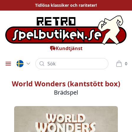
Tidlösa
klassiker och rariteter
!
Kundtjänst
Sök
0
Öppna meny
varor i
World Wonders (kantstött box)
Brädspel
Bilder