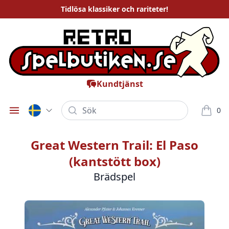
Tidlösa
klassiker och rariteter
!
Kundtjänst
Sök
0
Öppna meny
varor i
Great Western Trail: El Paso
(kantstött box)
Brädspel
Bilder