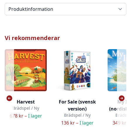
Välj en flik
Vi rekommenderar
Harvest
For Sale (svensk
My Is
Brädspel / Ny
version)
(nordisk 
Brädspel / Ny
Brädspe
678 kr –
I lager
136 kr –
I lager
349 kr –