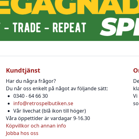
Kundtjänst
O
Har du några frågor?
De
Du når oss enkelt på något av följande sätt:
kl
0340 - 64 66 30
Vi
info@retrospelbutiken.se
so
Vår livechat (blå ikon till höger)
Våra öppettider är vardagar 9-16.30
Köpvillkor och annan info
Jobba hos oss