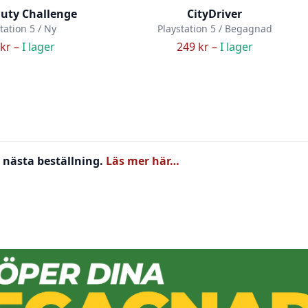
uty Challenge
CityDriver
tation 5 / Ny
Playstation 5 / Begagnad
kr –
I lager
249 kr –
I lager
 nästa beställning.
Läs mer här…