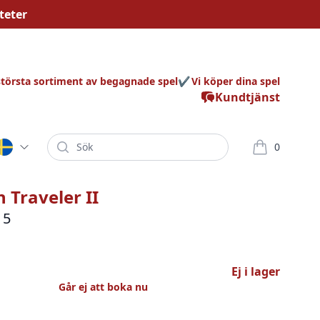
teter
största sortiment av begagnade spel
Vi köper dina spel
Kundtjänst
Sök
0
varor i korg
 Traveler II
 5
Ej i lager
Går ej att boka nu