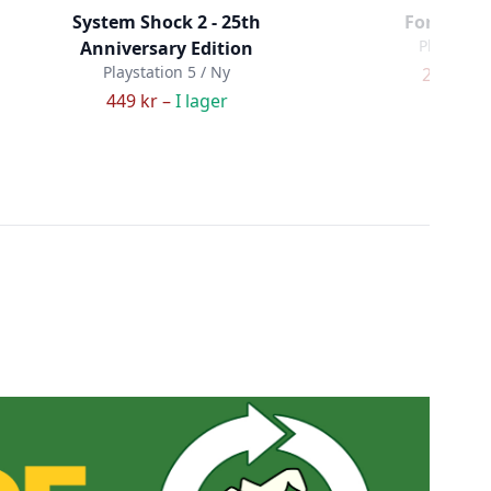
System Shock 2 - 25th
Forklift S
Playstatio
Anniversary Edition
Playstation 5 / Ny
229 kr –
449 kr –
I lager