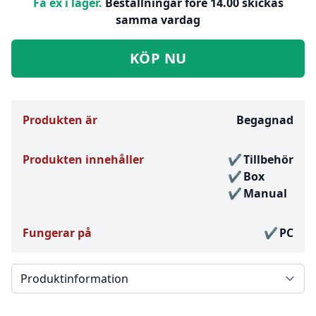
Få ex i lager.
Beställningar före 14.00 skickas
samma vardag
KÖP NU
Produkten är
Begagnad
Produkten innehåller
Tillbehör
Box
Manual
Fungerar på
PC
Välj en flik