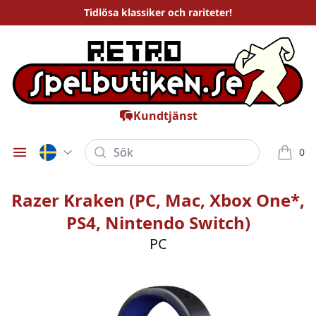
Tidlösa
klassiker och rariteter
!
Kundtjänst
Sök
0
Öppna meny
varor i
Razer Kraken (PC, Mac, Xbox One*,
PS4, Nintendo Switch)
PC
Bilder