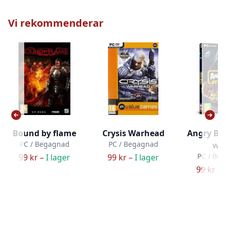
Vi rekommenderar
Bound by flame
Crysis Warhead
Angry Bird
PC / Begagnad
PC / Begagnad
wa
PC / Be
99 kr –
I lager
99 kr –
I lager
99 kr –