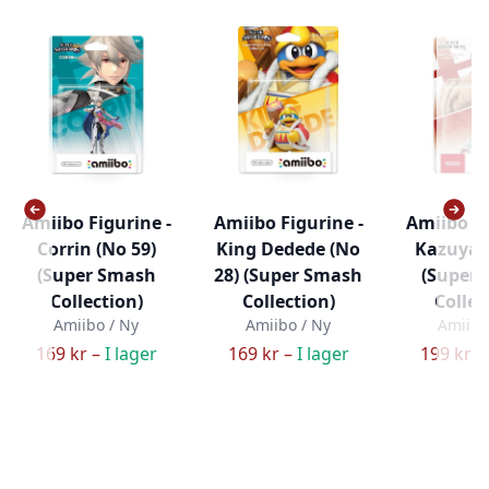
Amiibo Figurine -
Amiibo Figurine -
Amiibo Fi
Corrin (No 59)
King Dedede (No
Kazuya 
(Super Smash
28) (Super Smash
(Super
Collection)
Collection)
Collec
Amiibo / Ny
Amiibo / Ny
Amiibo
169 kr –
I lager
169 kr –
I lager
199 kr –