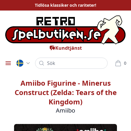
Tidlösa
klassiker och rariteter
!
Kundtjänst
Sök
0
Öppna meny
varor i
Amiibo Figurine - Minerus
Construct (Zelda: Tears of the
Kingdom)
Amiibo
Bilder