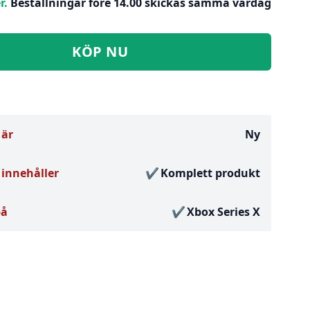
r.
Beställningar före 14.00 skickas samma vardag
KÖP NU
 är
Ny
innehåller
Komplett produkt
på
Xbox Series X