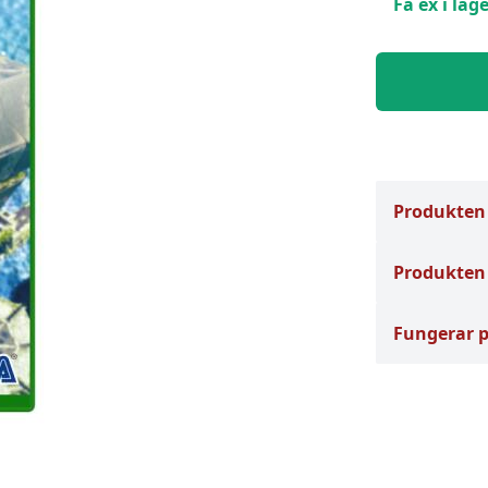
Få ex i lage
Produkten
Produkten 
Fungerar 