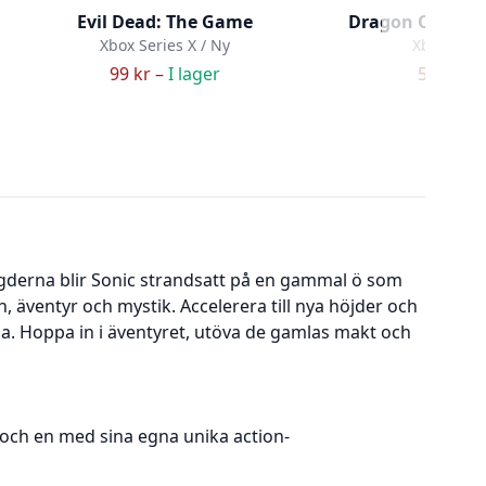
Evil Dead: The Game
Dragon Quest V
Xbox Series X / Ny
Xbox Serie
99 kr –
I lager
599 kr –
agderna blir Sonic strandsatt på en gammal ö som
, äventyr och mystik. Accelerera till nya höjder och
a. Hoppa in i äventyret, utöva de gamlas makt och
 och en med sina egna unika action-