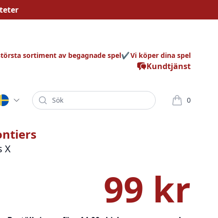
teter
största sortiment av begagnade spel
Vi köper dina spel
Kundtjänst
Sök
0
varor i korg
ontiers
s X
99 kr