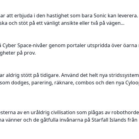
 har att erbjuda i den hastighet som bara Sonic kan leverer
ka och stöt på ett vänligt ansikte eller två på vägen...
å Cyber Space-nivåer genom portaler utspridda över öarna 
gheter på prov.
har aldrig stött på tidigare. Använd det helt nya stridssyst
r som dodges, parering, räknare, combos och den nya Cyloo
resterna av en uråldrig civilisation som plågas av robothord
ina vänner och de gåtfulla invånarna på Starfall Islands från