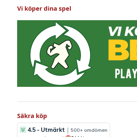
Vi köper dina spel
Säkra köp