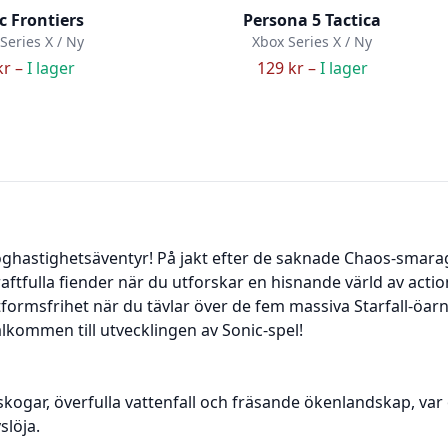
c Frontiers
Persona 5 Tactica
Series X / Ny
Xbox Series X / Ny
kr –
I lager
129 kr –
I lager
höghastighetsäventyr! På jakt efter de saknade Chaos-smar
aftfulla fiender när du utforskar en hisnande värld av action
rmsfrihet när du tävlar över de fem massiva Starfall-öarn
lkommen till utvecklingen av Sonic-spel!
skogar, överfulla vattenfall och fräsande ökenlandskap, var
slöja.