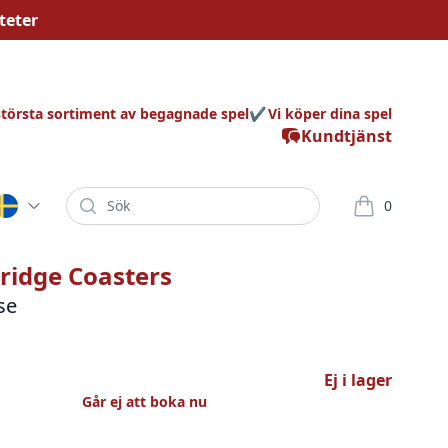
teter
största sortiment av begagnade spel
Vi köper dina spel
Kundtjänst
Sök
0
varor i korg
ridge Coasters
se
Ej i lager
Går ej att boka nu