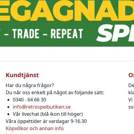
Kundtjänst
O
Har du några frågor?
De
Du når oss enkelt på något av följande sätt:
kl
0340 - 64 66 30
Vi
info@retrospelbutiken.se
so
Vår livechat (blå ikon till höger)
Våra öppettider är vardagar 9-16.30
Köpvillkor och annan info