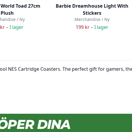
 World Toad 27cm
Barbie Dreamhouse Light With
Plush
Stickers
handise / Ny
Merchandise / Ny
kr –
I lager
199 kr –
I lager
ol NES Cartridge Coasters. The perfect gift for gamers, the