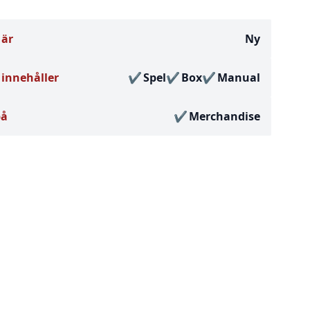
 är
Ny
innehåller
Spel
Box
Manual
på
Merchandise