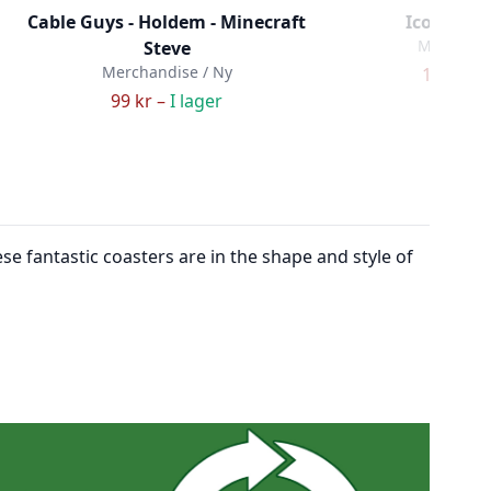
Cable Guys - Holdem - Minecraft
Icon Light
Merchandi
Steve
Merchandise / Ny
129 kr –
99 kr –
I lager
se fantastic coasters are in the shape and style of