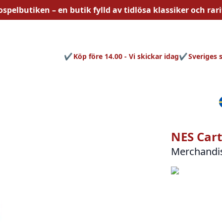
ospelbutiken – en butik fylld av
tidlösa
klassiker och rari
Köp före 14.00 - Vi skickar idag
Sveriges 
NES Cart
Merchandi