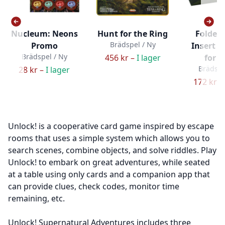
Nucleum: Neons
Hunt for the Ring
Folded
Brädspel / Ny
Promo
Insert - 
Brädspel / Ny
456 kr –
I lager
for 
Brädspe
28 kr –
I lager
172 kr –
Unlock! is a cooperative card game inspired by escape
rooms that uses a simple system which allows you to
search scenes, combine objects, and solve riddles. Play
Unlock! to embark on great adventures, while seated
at a table using only cards and a companion app that
can provide clues, check codes, monitor time
remaining, etc.
Unlock! Supernatural Adventures includes three