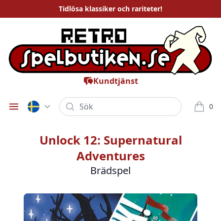
Tidlösa
klassiker och rariteter
!
Kundtjänst
Sök
0
Öppna meny
varor i
Unlock 12: Supernatural
Adventures
Brädspel
Bilder