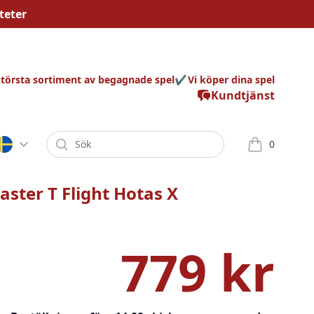
teter
största sortiment av begagnade spel
Vi köper dina spel
Kundtjänst
Sök
0
varor i korg
ster T Flight Hotas X
779 kr