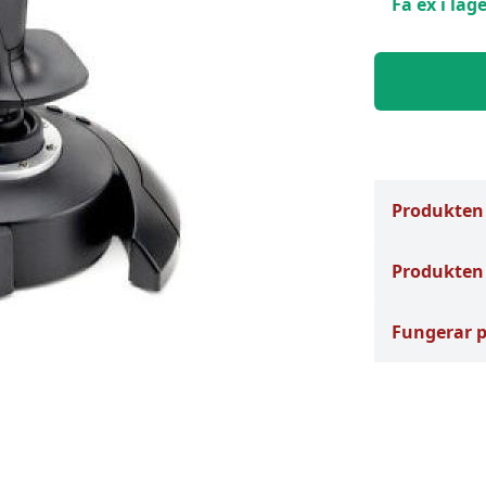
Få ex i lage
Produkten
Produkten 
Fungerar 