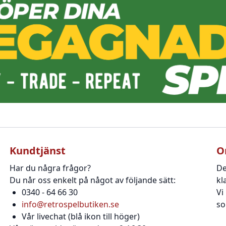
Kundtjänst
O
Har du några frågor?
De
Du når oss enkelt på något av följande sätt:
kl
0340 - 64 66 30
Vi
info@retrospelbutiken.se
so
Vår livechat (blå ikon till höger)