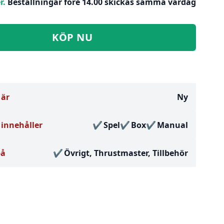
r.
Beställningar före 14.00 skickas samma vardag
KÖP NU
 är
Ny
innehåller
Spel
Box
Manual
på
Övrigt, Thrustmaster, Tillbehör