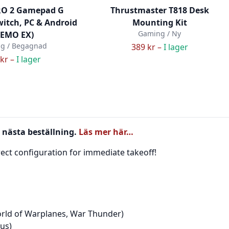
RO 2 Gamepad G
Thrustmaster T818 Desk
Switch, PC & Android
Mounting Kit
Gaming / Ny
DEMO EX)
g / Begagnad
389 kr –
I lager
kr –
I lager
 nästa beställning.
Läs mer här…
rect configuration for immediate takeoff!
orld of Warplanes, War Thunder)
us)