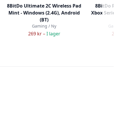
8BitDo Ultimate 2C Wireless Pad
8BitDo Pro2 W
Mint - Windows (2.4G), Android
Xbox Series X&S
(BT)
(DEMO
Gaming / Ny
Gaming / 
269 kr –
I lager
299 kr –