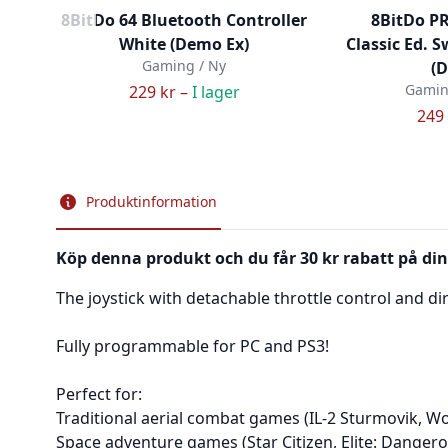
8BitDo 64 Bluetooth Controller
8BitDo P
White (Demo Ex)
Classic Ed. 
Gaming / Ny
(
Gamin
229 kr –
I lager
249 
Produktinformation
Köp denna produkt och du får 30 kr rabatt på din
The joystick with detachable throttle control and di
Fully programmable for PC and PS3!
Perfect for:
Traditional aerial combat games (IL-2 Sturmovik, W
Space adventure games (Star Citizen, Elite: Dangero