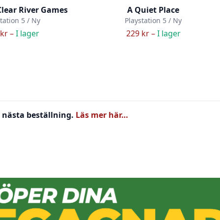
Clear River Games
A Quiet Place
tation 5 / Ny
Playstation 5 / Ny
kr –
I lager
229 kr –
I lager
 nästa beställning.
Läs mer här…