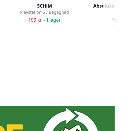
SCHiM
Absolute Tactic
Playstation 5 / Begagnad
Mer
Playstatio
199 kr –
I lager
169 kr –