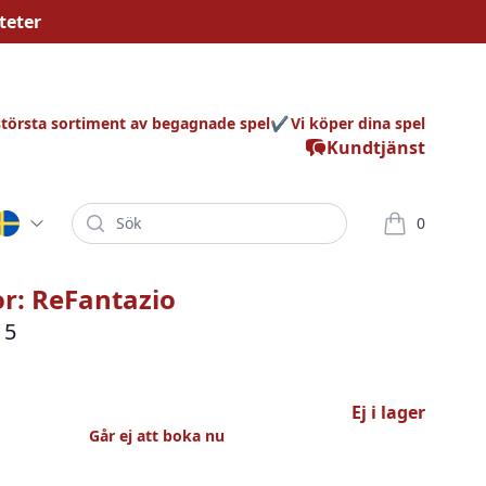
teter
största sortiment av begagnade spel
Vi köper dina spel
Kundtjänst
Sök
0
varor i korg
r: ReFantazio
 5
Ej i lager
Går ej att boka nu