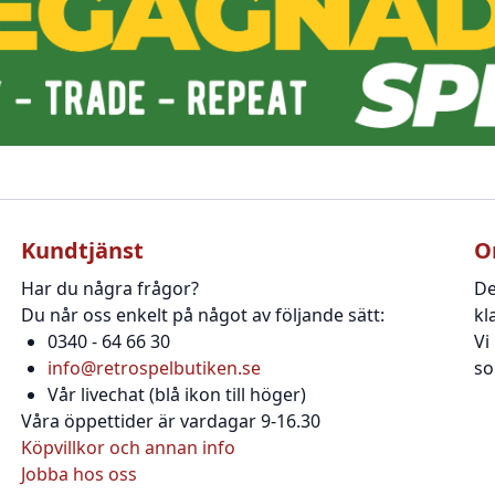
Kundtjänst
O
Har du några frågor?
De
Du når oss enkelt på något av följande sätt:
kl
0340 - 64 66 30
Vi
info@retrospelbutiken.se
so
Vår livechat (blå ikon till höger)
Våra öppettider är vardagar 9-16.30
Köpvillkor och annan info
Jobba hos oss