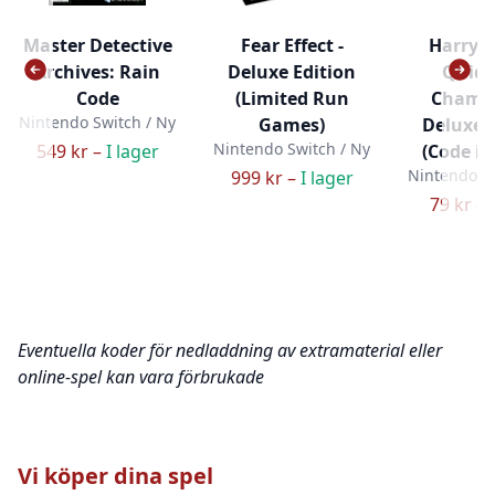
Master Detective
Fear Effect -
Harry P
Archives: Rain
Deluxe Edition
Quidd
Code
(Limited Run
Champi
Nintendo Switch / Ny
Games)
Deluxe 
Nintendo Switch / Ny
549 kr –
I lager
(Code in
Nintendo Sw
999 kr –
I lager
79 kr –
Eventuella koder för nedladdning av extramaterial eller
online-spel kan vara förbrukade
Vi köper dina spel