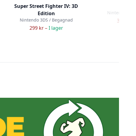
Super Street Fighter IV: 3D
Mario 
Nintendo 3DS
Edition
Nintendo 3DS / Begagnad
329 kr –
299 kr –
I lager