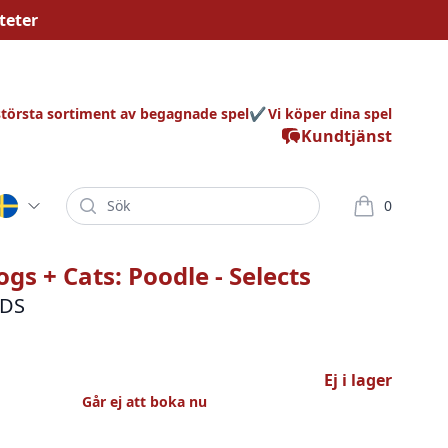
teter
största sortiment av begagnade spel
Vi köper dina spel
Kundtjänst
Sök
0
varor i korg
gs + Cats: Poodle - Selects
3DS
Ej i lager
Går ej att boka nu