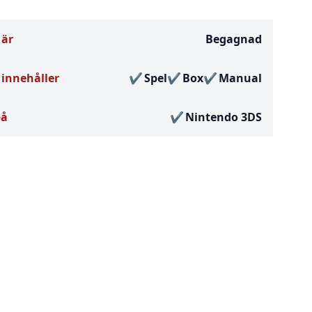
 är
Begagnad
innehåller
Spel
Box
Manual
på
Nintendo 3DS