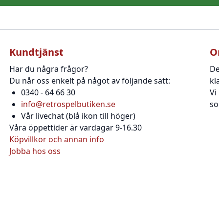
Kundtjänst
O
Har du några frågor?
De
Du når oss enkelt på något av följande sätt:
kl
0340 - 64 66 30
Vi
info@retrospelbutiken.se
so
Vår livechat (blå ikon till höger)
Våra öppettider är vardagar 9-16.30
Köpvillkor och annan info
Jobba hos oss