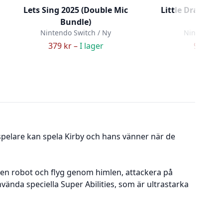
Lets Sing 2025 (Double Mic
Little Dragons C
Bundle)
bo
Nintendo Switch / Ny
Nintendo Sw
379 kr –
I lager
99 kr –
 spelare kan spela Kirby och hans vänner när de
en robot och flyg genom himlen, attackera på
vända speciella Super Abilities, som är ultrastarka