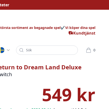
teter
största sortiment av begagnade spel
Vi köper dina spel
Kundtjänst
Sök
0
varor i korg
Return to Dream Land Deluxe
witch
549 kr