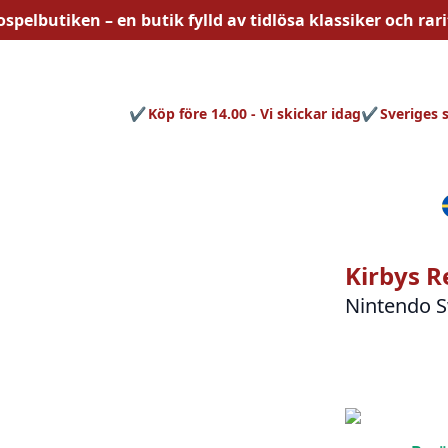
ospelbutiken – en butik fylld av
tidlösa
klassiker och rari
Köp före 14.00 - Vi skickar idag
Sveriges 
Kirbys 
Nintendo S