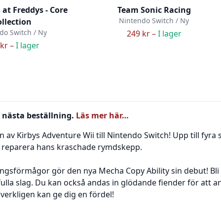
 at Freddys - Core
Team Sonic Racing
Nintendo Switch / Ny
llection
do Switch / Ny
249 kr –
I lager
kr –
I lager
 nästa beställning.
Läs mer här…
 av Kirbys Adventure Wii till Nintendo Switch! Upp till fyra
t reparera hans kraschade rymdskepp.
gsförmågor gör den nya Mecha Copy Ability sin debut! Bli 
lla slag. Du kan också andas in glödande fiender för att an
erkligen kan ge dig en fördel!