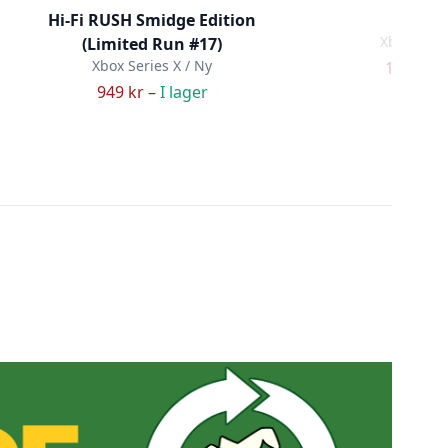
Hi-Fi RUSH Smidge Edition
NBA 
Xbox Serie
(Limited Run #17)
Xbox Series X / Ny
129 kr –
949 kr –
I lager