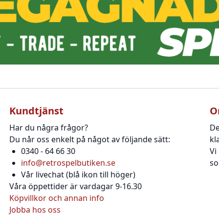
Kundtjänst
O
Har du några frågor?
De
Du når oss enkelt på något av följande sätt:
kl
0340 - 64 66 30
Vi
info@retrospelbutiken.se
so
Vår livechat (blå ikon till höger)
Våra öppettider är vardagar 9-16.30
Köpvillkor och annan info
Jobba hos oss