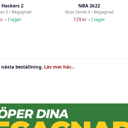
 Hackers 2
NBA 2k22
ies X / Begagnad
Xbox Series X / Begagnad
kr –
I lager
129 kr –
I lager
 nästa beställning.
Läs mer här…