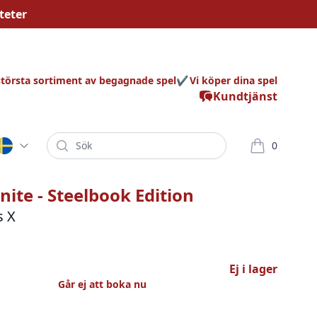
teter
största sortiment av begagnade spel
Vi köper dina spel
Kundtjänst
Sök
0
varor i korg
inite - Steelbook Edition
s X
Ej i lager
Går ej att boka nu