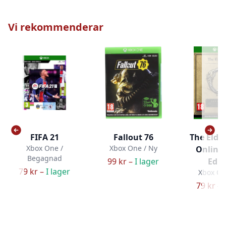
Vi rekommenderar
FIFA 21
Fallout 76
The Elder
Xbox One /
Xbox One / Ny
Online 
Begagnad
99 kr –
I lager
Edit
79 kr –
I lager
Xbox On
79 kr –