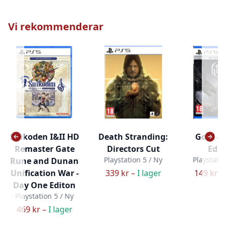
Vi rekommenderar
Suikoden I&II HD
Death Stranding:
Gord - 
Remaster Gate
Directors Cut
Edit
Playstation 5 / Ny
Playstatio
Rune and Dunan
Unification War -
339 kr –
I lager
149 kr –
Day One Editon
Playstation 5 / Ny
469 kr –
I lager