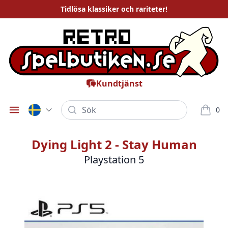
Tidlösa
klassiker och rariteter
!
Kundtjänst
Sök
0
Öppna meny
varor i
Dying Light 2 - Stay Human
Playstation 5
Bilder